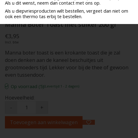
Als u dit wenst, neem dan contact met ons op.
Als u diepvriesproducten wilt bestellen, vergeet dan niet om
ook een thermo tas erbij te bestellen.
Manna Boter Toast met suiker 200 gr
€3,95
Incl. btw
Manna boter toast is een krokante toast die je zal
doen denken aan de kaneel beschuitjes uit
grootmoeders tijd. Lekker voor bij de thee of gewoon
even tussendoor.
Op voorraad (5)
(Levertijd:1 - 2 dagen)
Hoeveelheid:
-
+
Toevoegen aan winkelwagen