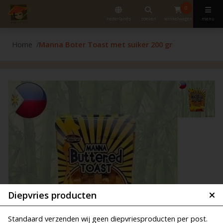
0
nederlands
zoeken
winkelwagen
menu
Home
Manna Boter Toast met suiker 200 gr
Diepvries producten
Standaard verzenden wij geen diepvriesproducten per post.