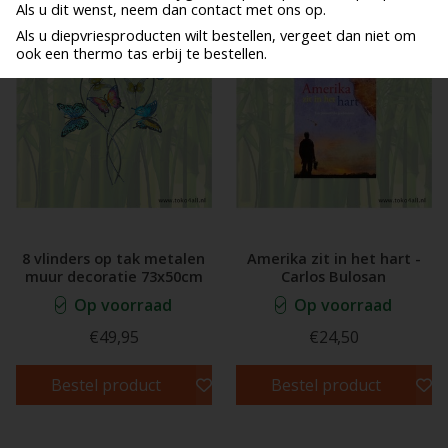
Als u dit wenst, neem dan contact met ons op.
Als u diepvriesproducten wilt bestellen, vergeet dan niet om
ook een thermo tas erbij te bestellen.
8 vlinders op tak metalen
Amerika zit in het hart -
muur decoratie 73x50cm
Carlos Bulosan
Op voorraad
Op voorraad
€49,95
€24,50
Bestel product
Bestel product