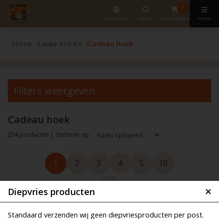
0
nederlands
zoeken
winkelwagen
menu
Home
Leuke extra's
Cadeau hoek
Filters weergeven
Cadeau hoek
234 producten |
Sorteren op
1
2
3
4
5
10
Diepvries producten
Standaard verzenden wij geen diepvriesproducten per post.