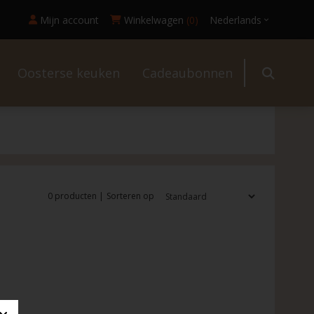
Mijn account
Winkelwagen
(0)
Nederlands
Oosterse keuken
Cadeaubonnen
l
0 producten |
Sorteren op