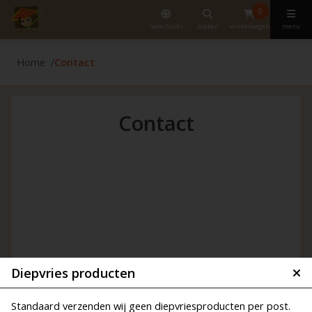
0
nederlands
zoeken
winkelwagen
menu
Home
Contact
Contact
Diepvries producten
Standaard verzenden wij geen diepvriesproducten per post.