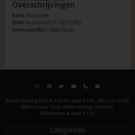
Overschrijvingen
Bank:
Rabobank
IBAN:
NL68 RABO 0136 372392
Swiftcode(BIC):
RABONL2U
Gratis levering DPD & Post NL vanaf € 100,- (NL) max 20 kilo
Bestel voor 10:00, zelfde werkdag verzonden
Verzenden al vanaf € 6,25
Categorieën