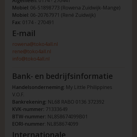
Algemeen
: 0174 - 270441
Mobiel
: 06-51898773 (Rowena Zuidwijk-Mange)
Mobiel
: 06-20767971 (René Zuidwijk)
Fax
: 0174 - 270491
E-mail
rowena@toko4all.nl
rene@toko4all.nl
info@toko4all.nl
Bank- en bedrijfsinformatie
Handelsonderneming
: My Little Philippines
V.O.F.
Bankrekening:
NL68 RABO 0136 372392
KVK-nummer:
71333649
BTW-nummer:
NL858674099B01
EORI-nummer
: NL858674099
Internationale