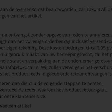
 aan de overeenkomst beantwoorden, zal Toko 4 All de
ngen van het artikel.
en na ontvangst zonder opgave van reden te annuleren
jgt dan het volledige orderbedrag inclusief verzendko
oor eigen rekening. Deze kosten bedragen circa 6,95 pe
ien u gebruik maakt van uw herroepingsrecht, zal het 
originele staat en verpakking aan de ondernemer geret
via
info@toko4all.nl
Wij zullen vervolgens het verschu
 het product reeds in goede orde retour ontvangen is
urneren dan dient u de volgende stappen te nemen.
 eventueel de reden waarom het product retour gaat.
r onze klantenservice.
van een artikel