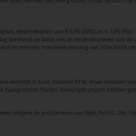
et doen van een bestelling houdt in dat de klant de 
ogram verzendkosten van € 6,95 (DPD) en € 7,95 (Post N
slag berekend op basis van de verzendtarieven van de v
leverd en met een maximale omvang van 100x70x58 cm
ers vermeld in Euro, inclusief BTW, maar exclusief verz
e typografische fouten. Gewijzigde prijzen hebben gee
nd volgens de prijstarieven van Dpd, Postnl, Dhl. V