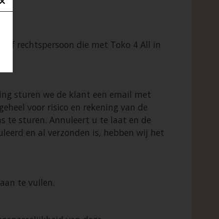
n of rechtspersoon die met Toko 4 All in
ing sturen we de klant een email met
geheel voor risico en rekening van de
 te sturen. Annuleert u te laat en de
uleerd en al verzonden is, hebben wij het
aan te vullen.