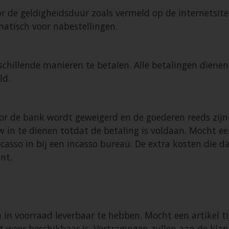
or de geldigheidsduur zoals vermeld op de internetsite
atisch voor nabestellingen.
schillende manieren te betalen. Alle betalingen diene
eld.
oor de bank wordt geweigerd en de goederen reeds zijn
w in te dienen totdat de betaling is voldaan. Mocht e
ncasso in bij een incasso bureau. De extra kosten die
nt.
n in voorraad leverbaar te hebben. Mocht een artikel ti
weer beschikbaar is. Vertragingen zullen aan de klant