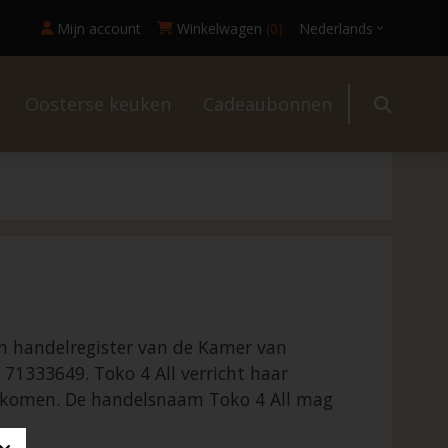
Mijn account
Winkelwagen
(0)
Nederlands
Oosterse keuken
Cadeaubonnen
l
in handelregister van de Kamer van
71333649. Toko 4 All verricht haar
gekomen. De handelsnaam Toko 4 All mag