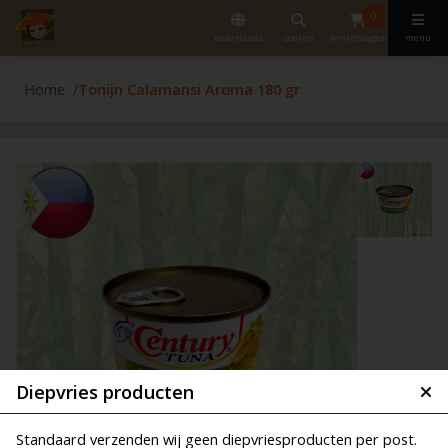
0
nederlands
zoeken
winkelwagen
menu
Home
Tonijn Calamansi Aroma 180 gr
Diepvries producten
Standaard verzenden wij geen diepvriesproducten per post.