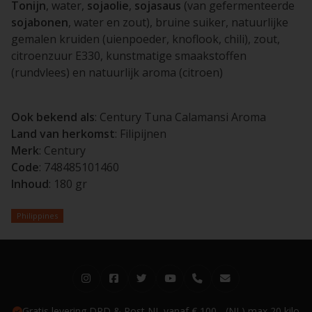
Tonijn
, water,
sojaolie
,
sojasaus
(van gefermenteerde
sojabonen
, water en zout), bruine suiker, natuurlijke
gemalen kruiden (uienpoeder, knoflook, chili), zout,
citroenzuur E330, kunstmatige smaakstoffen
(rundvlees) en natuurlijk aroma (citroen)
Ook bekend als
: Century Tuna Calamansi Aroma
Land van herkomst
: Filipijnen
Merk
: Century
Code
: 748485101460
Inhoud
: 180 gr
Philippines
Gratis levering DPD & Post NL vanaf € 100,- (NL) max 20 kilo