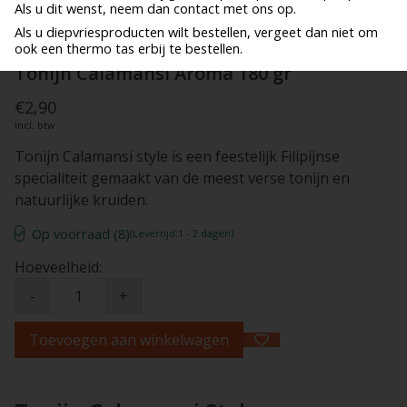
Als u dit wenst, neem dan contact met ons op.
Als u diepvriesproducten wilt bestellen, vergeet dan niet om
ook een thermo tas erbij te bestellen.
Tonijn Calamansi Aroma 180 gr
€2,90
Incl. btw
Tonijn Calamansi style is een feestelijk Filipijnse
specialiteit gemaakt van de meest verse tonijn en
natuurlijke kruiden.
Op voorraad (8)
(Levertijd:1 - 2 dagen)
Hoeveelheid:
-
+
Toevoegen aan winkelwagen