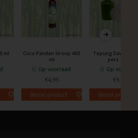
0 ml
Coco Pandan Siroop 460
Tepung Dawet Ce
ml
pers 1 set
d
Op voorraad
Op voorraa
€4,95
€9,95
Bestel product
Bestel product