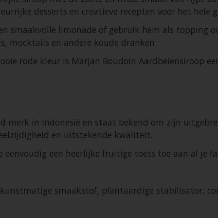
urrijke desserts en creatieve recepten voor het hele g
n smaakvolle limonade of gebruik hem als topping ove
ils, mocktails en andere koude dranken.
oie rode kleur is Marjan Boudoin Aardbeiensiroop een
d merk in Indonesië en staat bekend om zijn uitgebrei
lzijdigheid en uitstekende kwaliteit.
envoudig een heerlijke fruitige toets toe aan al je fa
,kunstmatige smaakstof, plantaardige stabilisator, co