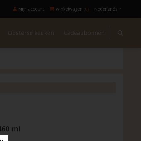
Mijn account
Winkelwagen
(0)
Nederlands
Oosterse keuken
Cadeaubonnen
l
460 ml