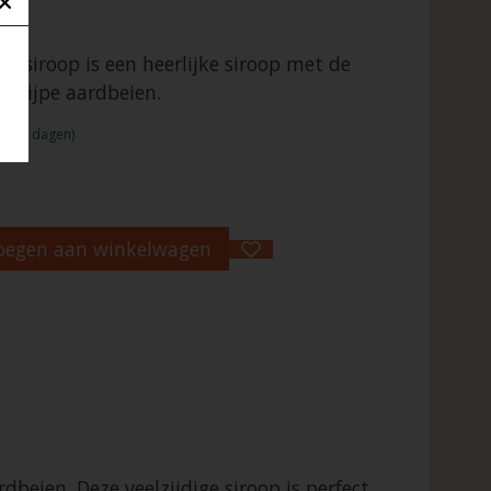
nsiroop is een heerlijke siroop met de
n rijpe aardbeien.
:1 - 2 dagen)
oegen aan winkelwagen
dbeien. Deze veelzijdige siroop is perfect