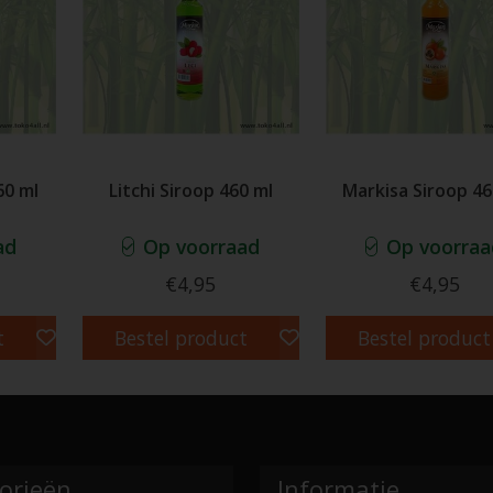
60 ml
Litchi Siroop 460 ml
Markisa Siroop 46
ad
Op voorraad
Op voorraa
€4,95
€4,95
t
Bestel product
Bestel product
orieën
Informatie