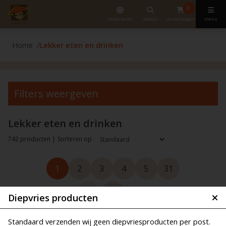
0
nederlands
zoeken
winkelwagen
menu
Home
Lekker eten en drinken
Filters weergeven
Lekker eten en drinken
742 producten |
Sorteren op
1
2
3
4
5
31
Diepvries producten
Standaard verzenden wij geen diepvriesproducten per post.