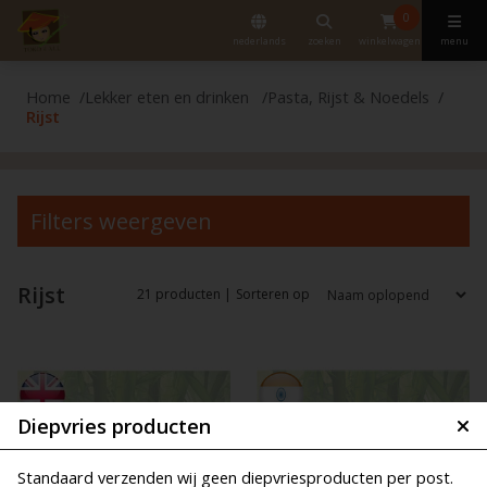
0
nederlands
zoeken
winkelwagen
menu
Home
Lekker eten en drinken
Pasta, Rijst & Noedels
Rijst
Filters weergeven
Rijst
21 producten |
Sorteren op
Diepvries producten
Standaard verzenden wij geen diepvriesproducten per post.