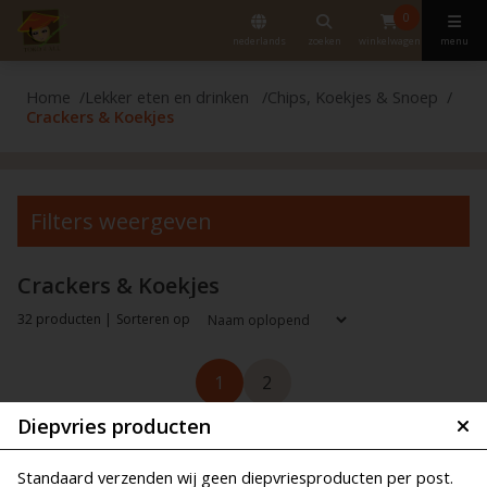
0
nederlands
zoeken
winkelwagen
menu
Home
Lekker eten en drinken
Chips, Koekjes & Snoep
Crackers & Koekjes
Filters weergeven
Crackers & Koekjes
32 producten |
Sorteren op
1
2
Diepvries producten
Standaard verzenden wij geen diepvriesproducten per post.