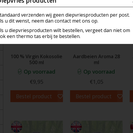
Diepvries producten
, Sauzen & Marinades
Kokers & Dispensers
a's Own Creations (ROC)
Vlees
Vlees & Hotdogs
tandaard verzenden wij geen diepvriesproducten per post.
ls u dit wenst, neem dan contact met ons op.
ies
s
nirs
Zoetwaren
Vis & Schaaldieren
ls u diepvriesproducten wilt bestellen, vergeet dan niet om
ok een thermo tas erbij te bestellen.
, Koekjes & Snoep
pannen en manden
n & Accesoires
Zuivel
 Rijst & Noedels
Gerei
kkingen
100 % Virgin Kokosolie
Aardbeien Aroma 28
500 ml
ml
 Producten
Pan & Fondue
Op voorraad
Op voorraad
rder Producten
 (Pestles)
€9,95
€1,05
ch Hollands
k & Luchtverfrisser
Bestel product
Bestel product
isch