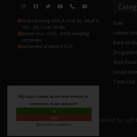
Categ
Gratis levering DPD & Post NL vanaf €
Sale
100,- (NL) max 20 kilo
Lekker et
Bestel voor 10:00, zelfde werkdag
verzonden
Kant en kl
Verzenden al vanaf € 6,25
Drogisteri
Non-Food
Leuke extr
Time-Out
Wij slaan cookies op om onze website te
verbeteren. Is dat akkoord?
Ja
Nee
© Copyright 2026 Toko 4 All
- Powered by
Ligh
Meer over cookies »