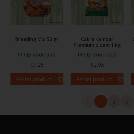
Breading Mix 50 gr
Cakra Kembar
Premium bloem 1 kg
Op voorraad
Op voorraad
€1,25
€2,95
Bestel product
Bestel product
1
2
3