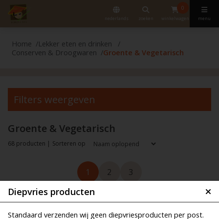
0
nederlands
zoeken
winkelwagen
menu
Home
Lekker eten en drinken
Conserven & Droogwaren
Groente & Vegetarisch
Filters weergeven
Groente & Vegetarisch
68 producten |
Sorteren op
1
2
3
Diepvries producten
Standaard verzenden wij geen diepvriesproducten per post.