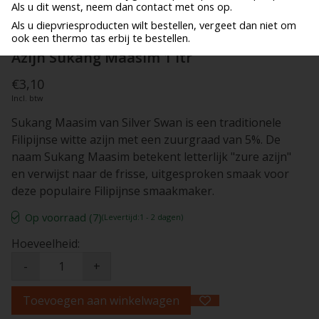
Als u dit wenst, neem dan contact met ons op.
Als u diepvriesproducten wilt bestellen, vergeet dan niet om
ook een thermo tas erbij te bestellen.
Azijn Sukang Maasim 1 ltr
€3,10
Incl. btw
Sukang Maasim van Silver Swan is een traditionele
Filipijnse witte azijn met een zuurgraad van 5%. De
naam Sukang Maasim betekent letterlijk "zure azijn"
en verwijst naar de frisse, uitgesproken smaak voor
deze populaire Filipijnse smaakmaker.
Op voorraad (7)
(Levertijd:1 - 2 dagen)
Hoeveelheid:
-
+
Toevoegen aan winkelwagen