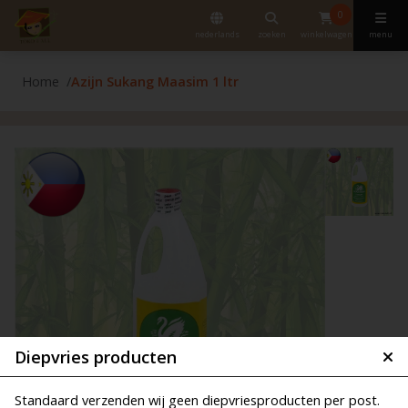
0
nederlands
zoeken
winkelwagen
menu
Home
Azijn Sukang Maasim 1 ltr
Diepvries producten
Standaard verzenden wij geen diepvriesproducten per post.