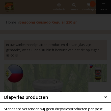
0
nederlands
zoeken
winkelwagen
menu
Home
Bagoong Guisado Regular 230 gr
In uw winkelmandje zitten producten die van glas zijn
gemaakt, wees u er alstublieft bewust van dat dit op eigen
risico is.
Diepvries producten
Standaard verzenden wij geen diepvriesproducten per post.