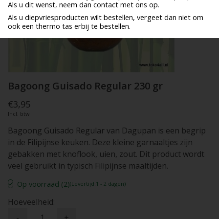
Als u dit wenst, neem dan contact met ons op.
Als u diepvriesproducten wilt bestellen, vergeet dan niet om
ook een thermo tas erbij te bestellen.
Bagoong Guisado Regular 230 gr
€3,95
Incl. btw
Bagoong Guisado Regular van Dagupan is een begrip
in de Filipijnse keuken. Deze kleine garnaaltjes zijn
gebakken met knoflook, uien, zout. Dit product wordt
veel gebruikt in typisch Filipijnse maaltijden.
Op voorraad (2)
(Levertijd:1 - 2 dagen)
Hoeveelheid:
-
+