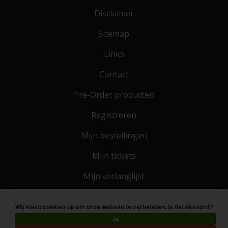
Disclaimer
Sitemap
Links
Contact
Pre-Order producten
Registreren
Mijn bestellingen
Mijn tickets
Mijn verlanglijst
Wij slaan cookies op om onze website te verbeteren. Is dat akkoord?
© Copyright 2026 Toko 4 All
- Powered by
Lightspeed
Ja