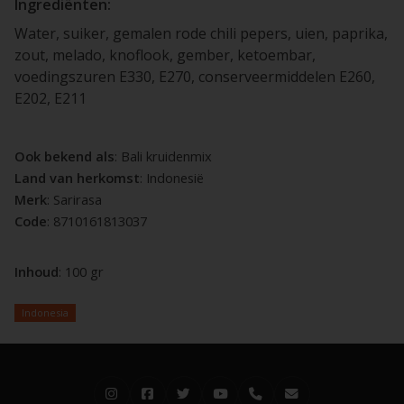
Ingrediënten:
Water, suiker, gemalen rode chili pepers, uien, paprika,
zout, melado, knoflook, gember, ketoembar,
voedingszuren E330, E270, conserveermiddelen E260,
E202, E211
Ook bekend als
: Bali kruidenmix
Land van herkomst
: Indonesië
Merk
: Sarirasa
Code
: 8710161813037
Inhoud
: 100 gr
Indonesia