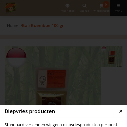
0
nederlands
zoeken
winkelwagen
menu
Home
Bali Boemboe 100 gr
Diepvries producten
Standaard verzenden wij geen diepvriesproducten per post.