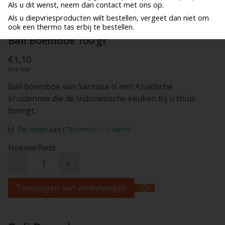
Als u dit wenst, neem dan contact met ons op.
Als u diepvriesproducten wilt bestellen, vergeet dan niet om
ook een thermo tas erbij te bestellen.
Bali Boemboe 100 gr
€1,10
Incl. btw
Bali boemboe van Sarirasa is een Aziatische
kruidenmix die de Indonesische keuken bij u thuis
brengt.
Op voorraad (7)
(Levertijd:1 - 2 dagen)
Hoeveelheid:
-
+
Toevoegen aan winkelwagen