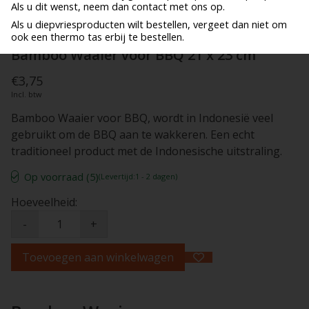
Als u dit wenst, neem dan contact met ons op.
Als u diepvriesproducten wilt bestellen, vergeet dan niet om
ook een thermo tas erbij te bestellen.
Bamboo Waaier voor BBQ 21 x 23 cm
€3,75
Incl. btw
Bamboo Waaier voor BBQ, wordt in Indonesië veel
gebruikt om de BBQ aan te wakkeren. Een echt
traditioneel product met de Indonesische uitstraling.
Op voorraad (5)
(Levertijd:1 - 2 dagen)
Hoeveelheid:
-
+
Toevoegen aan winkelwagen