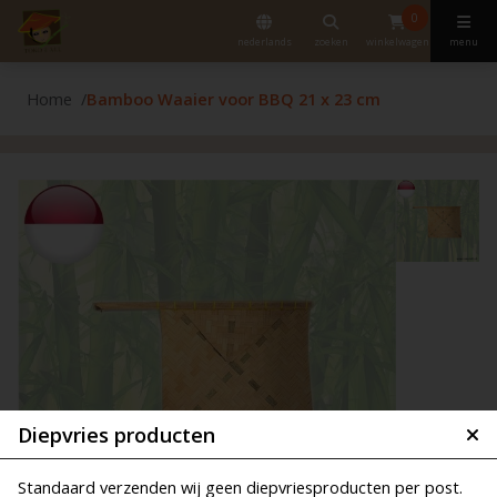
0
nederlands
zoeken
winkelwagen
menu
Home
Bamboo Waaier voor BBQ 21 x 23 cm
Diepvries producten
Standaard verzenden wij geen diepvriesproducten per post.