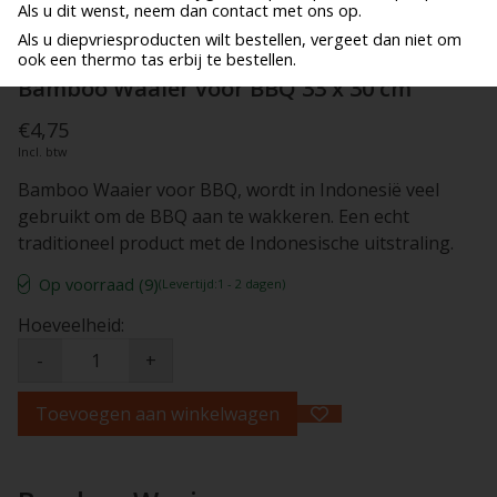
Als u dit wenst, neem dan contact met ons op.
Als u diepvriesproducten wilt bestellen, vergeet dan niet om
ook een thermo tas erbij te bestellen.
Bamboo Waaier voor BBQ 33 x 30 cm
€4,75
Incl. btw
Bamboo Waaier voor BBQ, wordt in Indonesië veel
gebruikt om de BBQ aan te wakkeren. Een echt
traditioneel product met de Indonesische uitstraling.
Op voorraad (9)
(Levertijd:1 - 2 dagen)
Hoeveelheid:
-
+
Toevoegen aan winkelwagen