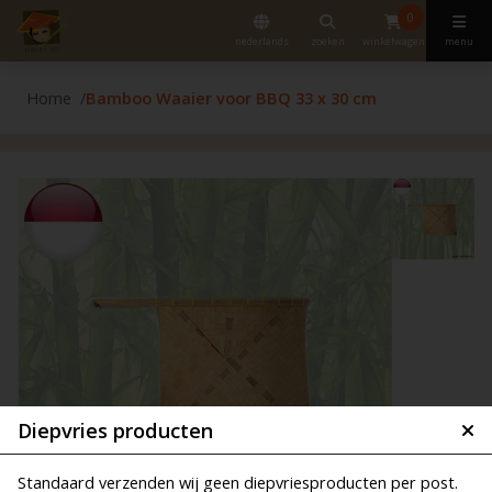
0
nederlands
zoeken
winkelwagen
menu
Home
Bamboo Waaier voor BBQ 33 x 30 cm
Diepvries producten
Standaard verzenden wij geen diepvriesproducten per post.