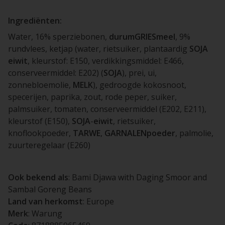
Ingrediënten:
Water, 16% sperziebonen,
durumGRIESmeel
, 9%
rundvlees, ketjap (water, rietsuiker, plantaardig
SOJA
eiwit
, kleurstof: E150, verdikkingsmiddel: E466,
conserveermiddel: E202) (
SOJA
), prei, ui,
zonnebloemolie,
MELK
), gedroogde kokosnoot,
specerijen, paprika, zout, rode peper, suiker,
palmsuiker, tomaten, conserveermiddel (E202, E211),
kleurstof (E150),
SOJA
-
eiwit
, rietsuiker,
knoflookpoeder,
TARWE
,
GARNALENpoeder
, palmolie,
zuurteregelaar (E260)
Ook bekend als
: Bami Djawa with Daging Smoor and
Sambal Goreng Beans
Land van herkomst
: Europe
Merk
: Warung