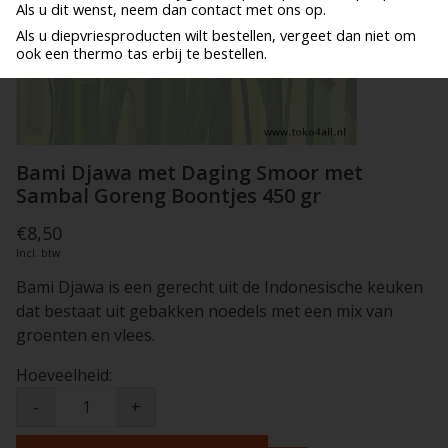
Als u dit wenst, neem dan contact met ons op.
Als u diepvriesproducten wilt bestellen, vergeet dan niet om
ook een thermo tas erbij te bestellen.
Bami Djawa met Daging Smoor met
Sambal Goreng Boontjes 450 gr
€8,50
Incl. btw
Bami Djawa is een gerecht uit de Indonesische keuken
dat bestaat uit gebakken noedels met een mix van
groenten en vlees.
Hoeveelheid:
-
+