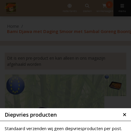
0
nederlands
zoeken
winkelwagen
menu
Home
Bami Djawa met Daging Smoor met Sambal Goreng Boontje
Dit is een pre-product en kan alleen in ons magazijn
afgehaald worden
Diepvries producten
Standaard verzenden wij geen diepvriesproducten per post.