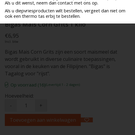
Als u dit wenst, neem dan contact met ons op.
Als u diepvriesproducten wilt bestellen, vergeet dan niet om
ook een thermo tas erbij te bestellen.
Bigas Mais Corn Grits 1 kilo
€6,95
Incl. btw
Bigas Mais Corn Grits zijn een soort maïsmeel dat
wordt gebruikt in diverse culinaire toepassingen,
vooral in de keuken van de Filipijnen. "Bigas" is
Tagalog voor "rijst".
Op voorraad (16)
(Levertijd:1 - 2 dagen)
Hoeveelheid:
-
+
Toevoegen aan winkelwagen