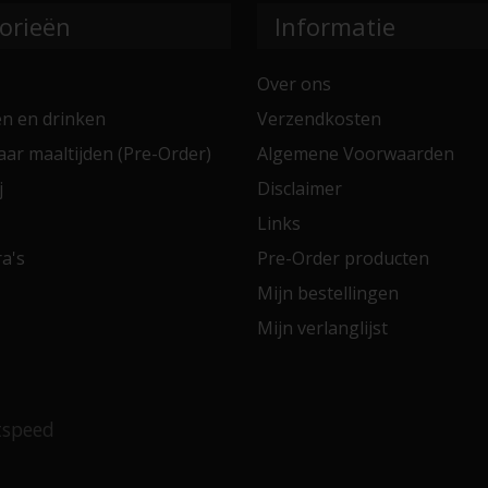
orieën
Informatie
Over ons
en en drinken
Verzendkosten
aar maaltijden (Pre-Order)
Algemene Voorwaarden
j
Disclaimer
Links
a's
Pre-Order producten
Mijn bestellingen
Mijn verlanglijst
tspeed