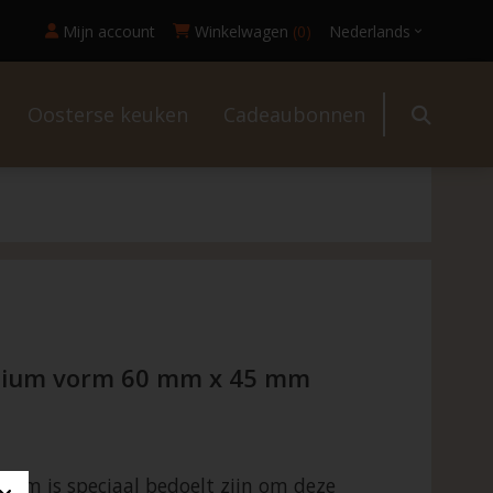
Mijn account
Winkelwagen
(0)
Nederlands
Oosterse keuken
Cadeaubonnen
l
nium vorm 60 mm x 45 mm
orm is speciaal bedoelt zijn om deze