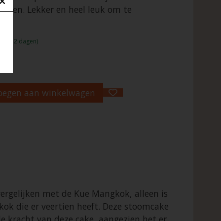
aken. Lekker en heel leuk om te
jd:1 - 2 dagen)
oegen aan winkelwagen
vergelijken met de Kue Mangkok, alleen is
gkok die er veertien heeft. Deze stoomcake
de kracht van deze cake, aangezien het er