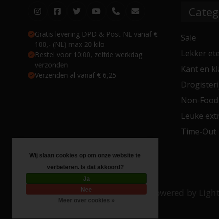
Categ
Gratis levering DPD & Post NL vanaf €
Sale
100,- (NL) max 20 kilo
Lekker et
Bestel voor 10:00, zelfde werkdag
verzonden
Kant en kl
Verzenden al vanaf € 6,25
Drogisteri
Non-Food
Leuke extr
Time-Out
Wij slaan cookies op om onze website te
verbeteren. Is dat akkoord?
Ja
Nee
© Copyright 2026 Toko 4 All
- Powered by
Ligh
Meer over cookies »