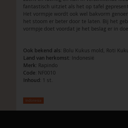
fantastisch uitziet als het op tafel gepresent
Het vormpje wordt ook wel bakvorm genoemd
het stoom er beter door te laten. Bij het g
vormpje doet voordat je het beslag er in do
Ook bekend als
: Bolu Kukus mold, Roti Kuk
Land van herkomst
: Indonesië
Merk
: Rapindo
Code
: NF0010
Inhoud
: 1 st.
Indonesia