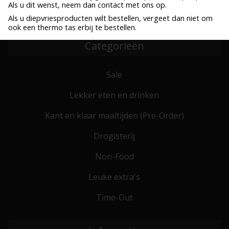
Als u dit wenst, neem dan contact met ons op.
Bestel voor 10:00, zelfde werkdag verzonden
Verzenden al vanaf € 6,25
Als u diepvriesproducten wilt bestellen, vergeet dan niet om
ook een thermo tas erbij te bestellen.
Categorieën
Sale
Lekker eten en drinken
Kant en klaar maaltijden (Pre-Order)
Drogisterij
Non-Food
Leuke extra's
Time-Out