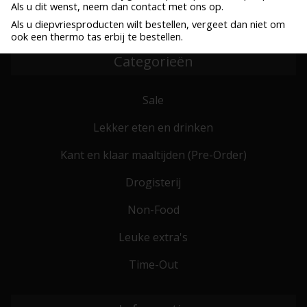
Als u dit wenst, neem dan contact met ons op.
Bestel voor 10:00, zelfde werkdag verzonden
Verzenden al vanaf € 6,25
Als u diepvriesproducten wilt bestellen, vergeet dan niet om
ook een thermo tas erbij te bestellen.
Categorieën
Sale
Lekker eten en drinken
Kant en klaar maaltijden (Pre-Order)
Drogisterij
Non-Food
Leuke extra's
Time-Out