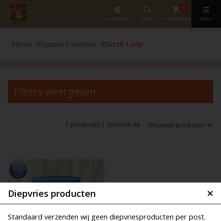
0
nederlands
zoeken
winkelwagen
menu
Home
Populaire merken
Dutch Lady
Filters weergeven
1 producten |
Sorteren op
Diepvries producten
Standaard verzenden wij geen diepvriesproducten per post.