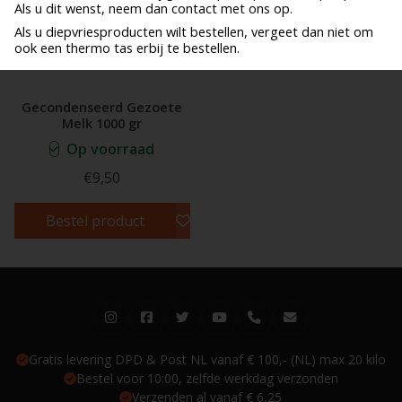
Als u dit wenst, neem dan contact met ons op.
Als u diepvriesproducten wilt bestellen, vergeet dan niet om
ook een thermo tas erbij te bestellen.
Gecondenseerd Gezoete
Melk 1000 gr
Op voorraad
€9,50
Bestel product
Gratis levering DPD & Post NL vanaf € 100,- (NL) max 20 kilo
Bestel voor 10:00, zelfde werkdag verzonden
Verzenden al vanaf € 6,25