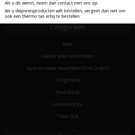
Als u dit wenst, neem dan contact met ons op.
Bestel voor 10:00, zelfde werkdag verzonden
Verzenden al vanaf € 6,25
Als u diepvriesproducten wilt bestellen, vergeet dan niet om
ook een thermo tas erbij te bestellen.
Categorieën
Sale
Lekker eten en drinken
Kant en klaar maaltijden (Pre-Order)
Drogisterij
Non-Food
Leuke extra's
Time-Out