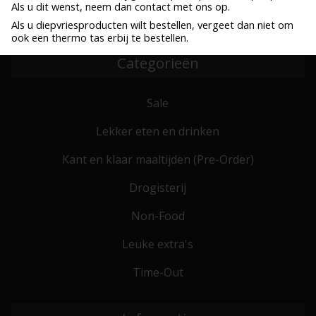
Als u dit wenst, neem dan contact met ons op.
Bestel voor 10:00, zelfde werkdag verzonden
Verzenden al vanaf € 6,25
Als u diepvriesproducten wilt bestellen, vergeet dan niet om
ook een thermo tas erbij te bestellen.
Categorieën
Sale
Lekker eten en drinken
Kant en klaar maaltijden (Pre-Order)
Drogisterij
Non-Food
Leuke extra's
Time-Out