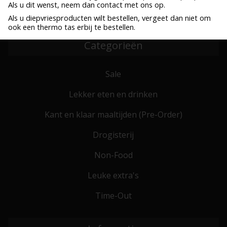
Als u dit wenst, neem dan contact met ons op.
Bestel voor 10:00, zelfde werkdag verzonden
Verzenden al vanaf € 6,25
Als u diepvriesproducten wilt bestellen, vergeet dan niet om
ook een thermo tas erbij te bestellen.
Categorieën
Sale
Lekker eten en drinken
Kant en klaar maaltijden (Pre-Order)
Drogisterij
Non-Food
Leuke extra's
Time-Out