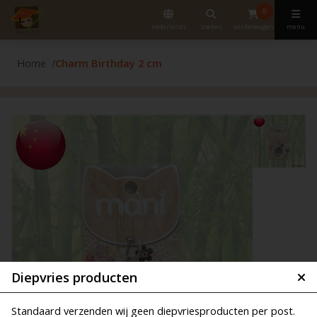
0
nederlands
zoeken
winkelwagen
menu
Home
Charm Birthday 2 cm
Diepvries producten
Standaard verzenden wij geen diepvriesproducten per post.