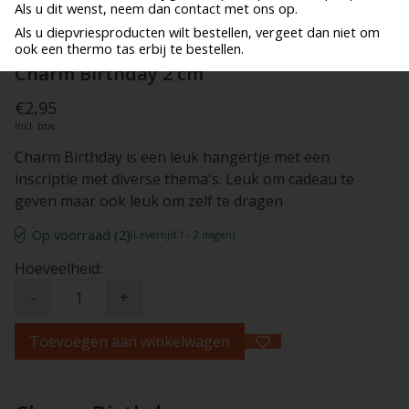
Als u dit wenst, neem dan contact met ons op.
Als u diepvriesproducten wilt bestellen, vergeet dan niet om
ook een thermo tas erbij te bestellen.
Charm Birthday 2 cm
€2,95
Incl. btw
Charm Birthday is een leuk hangertje met een
inscriptie met diverse thema's. Leuk om cadeau te
geven maar ook leuk om zelf te dragen
Op voorraad (2)
(Levertijd:1 - 2 dagen)
Hoeveelheid:
-
+
Toevoegen aan winkelwagen