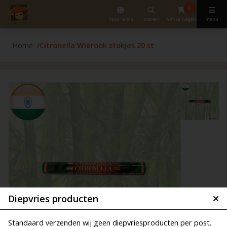
0
nederlands
zoeken
winkelwagen
menu
Home
Citronella Wierook stokjes 20 st
Diepvries producten
Standaard verzenden wij geen diepvriesproducten per post.