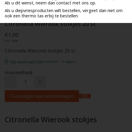
Als u dit wenst, neem dan contact met ons op.
Als u diepvriesproducten wilt bestellen, vergeet dan niet om
ook een thermo tas erbij te bestellen.
Citronella Wierook stokjes 20 st
€1,00
Incl. btw
Citronella Wierook stokjes 20 st
Op voorraad (6)
(Levertijd:1 - 2 dagen)
Hoeveelheid:
-
+
Toevoegen aan winkelwagen
Citronella Wierook stokjes