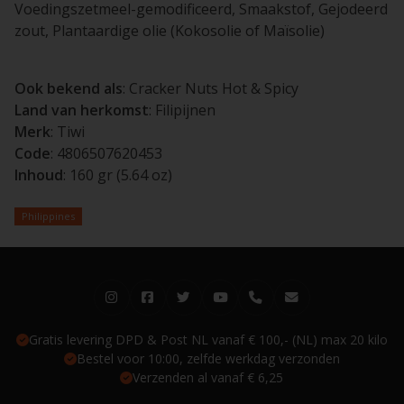
Voedingszetmeel-gemodificeerd, Smaakstof, Gejodeerd
zout, Plantaardige olie (Kokosolie of Maïsolie)
Ook bekend als
: Cracker Nuts Hot & Spicy
Land van herkomst
: Filipijnen
Merk
: Tiwi
Code
: 4806507620453
Inhoud
: 160 gr (5.64 oz)
Philippines
Gratis levering DPD & Post NL vanaf € 100,- (NL) max 20 kilo
Bestel voor 10:00, zelfde werkdag verzonden
Verzenden al vanaf € 6,25