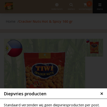
0
nederlands
zoeken
winkelwagen
menu
Home
Cracker Nuts Hot & Spicy 160 gr
Diepvries producten
Standaard verzenden wij geen diepvriesproducten per post.