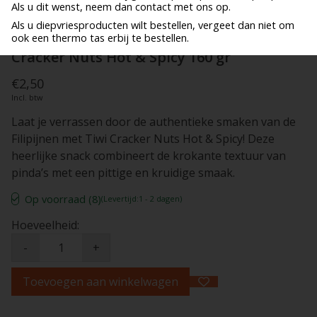
Als u dit wenst, neem dan contact met ons op.
Als u diepvriesproducten wilt bestellen, vergeet dan niet om
ook een thermo tas erbij te bestellen.
Cracker Nuts Hot & Spicy 160 gr
€2,50
Incl. btw
Laat je verrassen door de authentieke smaken van de
Filipijnen met Tiwi Cracker Nuts Hot & Spicy! Deze
heerlijke snack combineert de krokante textuur van
pinda’s met een pittige en kruidige smaak.
Op voorraad (8)
(Levertijd:1 - 2 dagen)
Hoeveelheid:
-
+
Toevoegen aan winkelwagen