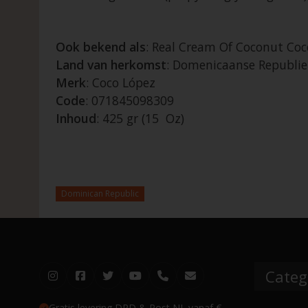
Ook bekend als
: Real Cream Of Coconut Coc
Land van herkomst
: Domenicaanse Republie
Merk
: Coco López
Code
: 071845098309
Inhoud
: 425 gr (15 Oz)
Dominican Republic
Categ
Gratis levering DPD & Post NL vanaf €