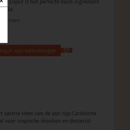
co Lopez is het perfecte basis ingrediënt
olada.
:1 - 2 dagen)
oegen aan winkelwagen
 zachte vlees van de zon rijp Caribische
al voor tropische dranken en desserts!