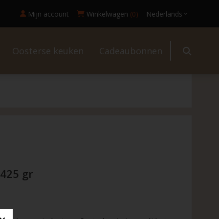
Mijn account
Winkelwagen
(0)
Nederlands
Oosterse keuken
Cadeaubonnen
l
425 gr