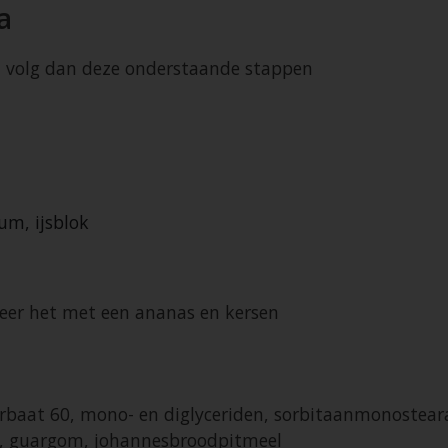
a
n volg dan deze onderstaande stappen
um, ijsblok
neer het met een ananas en kersen
rbaat 60, mono- en diglyceriden, sorbitaanmonostearaa
t), guargom, johannesbroodpitmeel