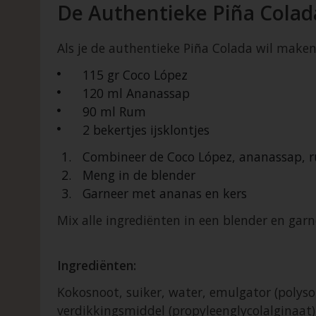
De Authentieke Piña Colad
Als je de authentieke Piña Colada wil make
115 gr Coco López
120 ml Ananassap
90 ml Rum
2 bekertjes ijsklontjes
Combineer de Coco López, ananassap, r
Meng in de blender
Garneer met ananas en kers
Mix alle ingrediënten in een blender en gar
Ingrediënten:
Kokosnoot, suiker, water, emulgator (polyso
verdikkingsmiddel (propyleenglycolalginaa