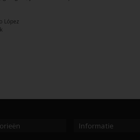
o López
k
orieën
Informatie