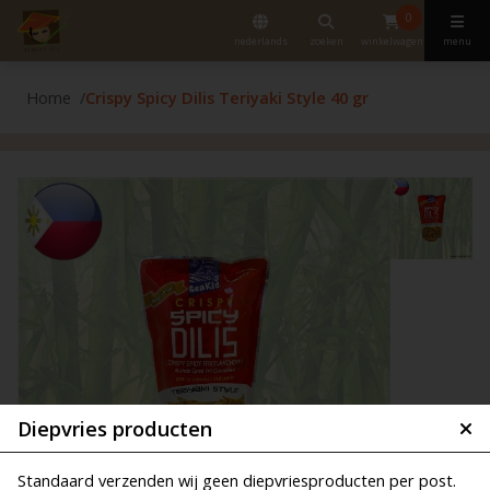
0
nederlands
zoeken
winkelwagen
menu
Home
Crispy Spicy Dilis Teriyaki Style 40 gr
Diepvries producten
Standaard verzenden wij geen diepvriesproducten per post.