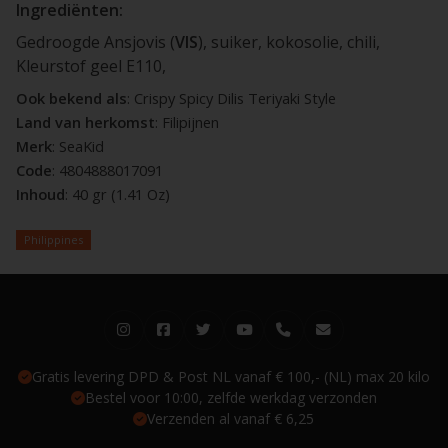
Ingrediënten:
Gedroogde Ansjovis (
VIS
), suiker, kokosolie, chili,
Kleurstof geel E110,
Ook bekend als
: Crispy Spicy Dilis Teriyaki Style
Land van herkomst
: Filipijnen
Merk
: SeaKid
Code
: 4804888017091
Inhoud
: 40 gr (1.41 Oz)
Philippines
Gratis levering DPD & Post NL vanaf € 100,- (NL) max 20 kilo
Bestel voor 10:00, zelfde werkdag verzonden
Verzenden al vanaf € 6,25