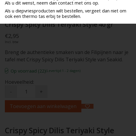
Als u dit wenst, neem dan contact met ons op.
Als u diepvriesproducten wilt bestellen, vergeet dan niet om
ook een thermo tas erbij te bestellen.
Crispy Spicy Dilis Teriyaki Style 40 gr
€2,95
Incl. btw
Breng de authentieke smaken van de Filipijnen naar je
tafel met Crispy Spicy Dilis Teriyaki Style van Seakid.
Op voorraad (22)
(Levertijd:1 - 2 dagen)
Hoeveelheid:
-
+
Toevoegen aan winkelwagen
Crispy Spicy Dilis Teriyaki Style