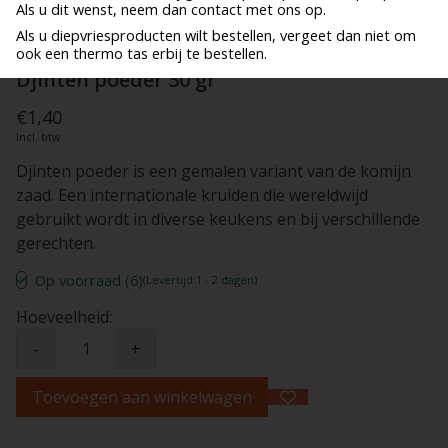
Als u dit wenst, neem dan contact met ons op.
Als u diepvriesproducten wilt bestellen, vergeet dan niet om
ook een thermo tas erbij te bestellen.
Djinten poeder 30 gr
€1,40
Incl. btw
Djinten poeder is een gemalen variant van de komijn
zaad. Een internationale kruiden die wereldwijd
gebruikt wordt in diverse keukens en bij verschillende
gerechten.
Op voorraad (6)
(Levertijd:1 - 2 dagen)
Hoeveelheid:
-
+
Toevoegen aan winkelwagen