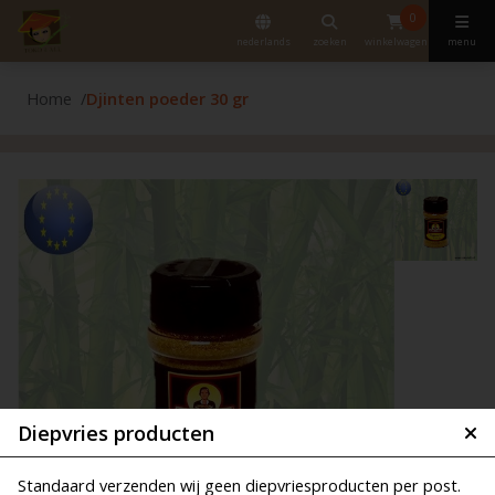
0
nederlands
zoeken
winkelwagen
menu
Home
Djinten poeder 30 gr
Diepvries producten
Standaard verzenden wij geen diepvriesproducten per post.