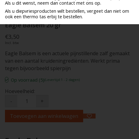
Als u dit wenst, neem dan contact met ons op.
Als u diepvriesproducten wilt bestellen, vergeet dan niet om
ook een thermo tas erbij te bestellen.
Eagle Balsem 20 gr
€3,50
Incl. btw
Eagle Balsem is een actuele pijnstillende zalf gemaakt
van een aantal kruideningrediënten. Werkt prima
tegen bijvoorbeeld spierpijn
Op voorraad (5)
(Levertijd:1 - 2 dagen)
Hoeveelheid:
-
+
Toevoegen aan winkelwagen