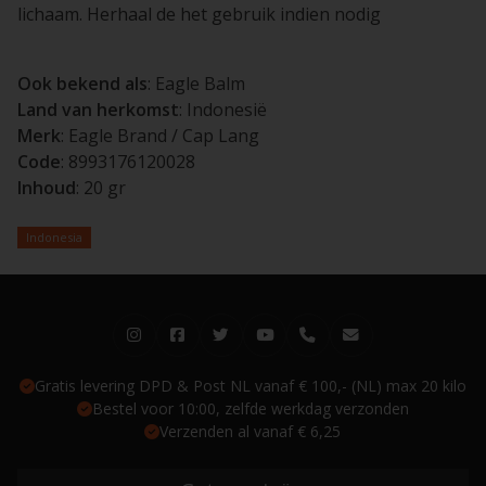
lichaam. Herhaal de het gebruik indien nodig
Ook bekend als
: Eagle Balm
Land van herkomst
: Indonesië
Merk
: Eagle Brand / Cap Lang
Code
: 8993176120028
Inhoud
: 20 gr
Indonesia
Gratis levering DPD & Post NL vanaf € 100,- (NL) max 20 kilo
Bestel voor 10:00, zelfde werkdag verzonden
Verzenden al vanaf € 6,25