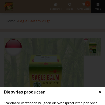
0
nederlands
zoeken
winkelwagen
menu
Home
Eagle Balsem 20 gr
Diepvries producten
Standaard verzenden wij geen diepvriesproducten per post.