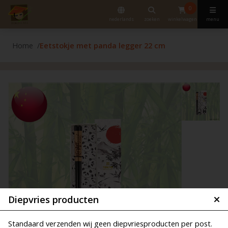
0
nederlands
zoeken
winkelwagen
menu
Home
Eetstokje met panda legger 22 cm
Diepvries producten
Standaard verzenden wij geen diepvriesproducten per post.