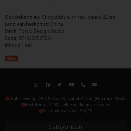
Ook bekend als
: Chopsticks with rest panda 22 cm
Land van herkomst
: China
Merk
: Tokyo Design Studio
Code
: 8719323507234
Inhoud
:1 set
China
Gratis levering DPD & Post NL vanaf € 100,- (NL) max 20 kilo
Bestel voor 10:00, zelfde werkdag verzonden
Verzenden al vanaf € 6,25
Categorieën