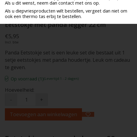
Als u dit wenst, neem dan contact met ons op.
Als u diepvriesproducten wilt bestellen, vergeet dan niet om
ook een thermo tas erbij te bestellen.
Eetstokje met panda legger 22 cm
€5,95
Incl. btw
Panda Eetstokje set is een leuke set die bestaat uit 1
setje eetstokjes met panda houdertje. Leuk om cadeau
te geven.
Op voorraad (1)
(Levertijd:1 - 2 dagen)
Hoeveelheid:
-
+
Toevoegen aan winkelwagen