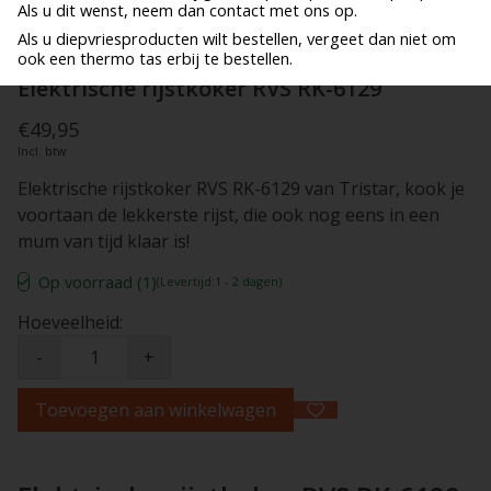
Als u dit wenst, neem dan contact met ons op.
Als u diepvriesproducten wilt bestellen, vergeet dan niet om
ook een thermo tas erbij te bestellen.
Elektrische rijstkoker RVS RK-6129
€49,95
Incl. btw
Elektrische rijstkoker RVS RK-6129 van Tristar, kook je
voortaan de lekkerste rijst, die ook nog eens in een
mum van tijd klaar is!
Op voorraad (1)
(Levertijd:1 - 2 dagen)
Hoeveelheid:
-
+
Toevoegen aan winkelwagen