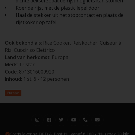
dichte deksel zodat de rijst nog iets kan stomen
Roer de rijst met de plastic lepel door
Haal de stekker uit het stopcontact en plaats de
rijstkoker op tafel
Ook bekend als
: Rice Cooker, Reiskocher, Cuiseur à
Riz, Cuociriso Elettrico
Land van herkomst
: Europa
Merk
: Tristar
Code
: 8713016009920
Inhoud
: 1 st. 6 - 12 personen
Europe
Gratis levering DPD & Post NL vanaf € 100,- (NL) max 20 kilo