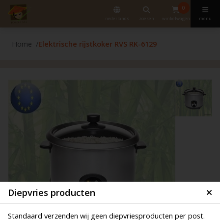
0
nederlands
zoeken
winkelwagen
menu
Home
Elektrische rijstkoker RVS RK-6129
Diepvries producten
Standaard verzenden wij geen diepvriesproducten per post.