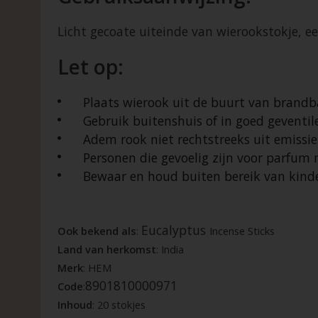
Licht gecoate uiteinde van wierookstokje, e
Let op:
Plaats wierook uit de buurt van brandb
Gebruik buitenshuis of in goed geventil
Adem rook niet rechtstreeks uit emissi
Personen die gevoelig zijn voor parfum m
Bewaar en houd buiten bereik van kind
Eucalyptus
Ook bekend als
:
Incense Sticks
Land van herkomst
: India
Merk
: HEM
8901810000971
Code
:
Inhoud
: 20 stokjes