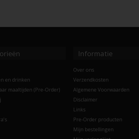
orieën
Informatie
Over ons
en en drinken
Verzendkosten
aar maaltijden (Pre-Order)
Algemene Voorwaarden
j
Disclaimer
Links
a's
Pre-Order producten
Mijn bestellingen