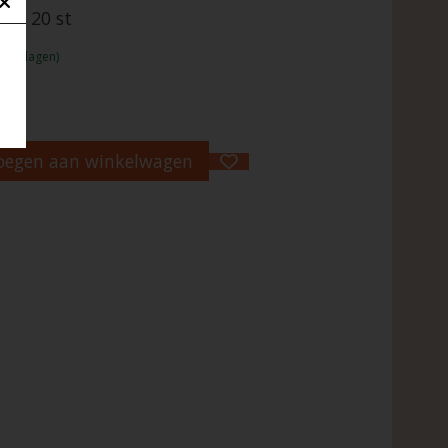
jes 20 st
1 - 2 dagen)
oegen aan winkelwagen