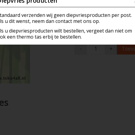
Diepvries producten
Eucalyptus Wierook stok
, Sauzen & Marinades
Kokers & Dispensers
a's Own Creations (ROC)
Vlees
Vlees & Hotdogs
tandaard verzenden wij geen diepvriesproducten per post.
Op voorraad (3)
(Levertijd:
ls u dit wenst, neem dan contact met ons op.
ies
s
nirs
Zoetwaren
Vis & Schaaldieren
ls u diepvriesproducten wilt bestellen, vergeet dan niet om
ok een thermo tas erbij te bestellen.
, Koekjes & Snoep
pannen en manden
n & Accesoires
Zuivel
Hoeveelheid:
-
+
Toev
 Rijst & Noedels
Gerei
kkingen
 Producten
Pan & Fondue
rder Producten
 (Pestles)
ch Hollands
k & Luchtverfrisser
es
isch