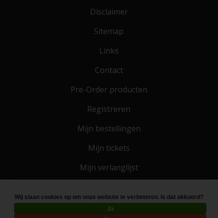
Disclaimer
Sitemap
Links
Contact
Pre-Order producten
Registreren
Mijn bestellingen
Mijn tickets
Mijn verlanglijst
Wij slaan cookies op om onze website te verbeteren. Is dat akkoord?
© Copyright 2026 Toko 4 All
- Powered by
Lightspeed
Ja