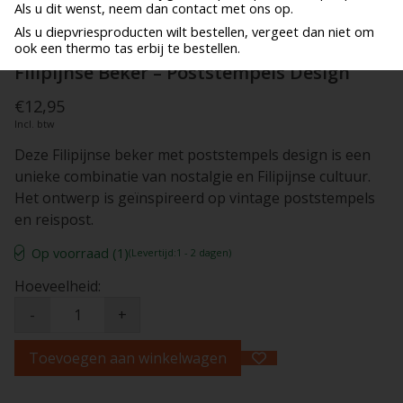
Als u dit wenst, neem dan contact met ons op.
Als u diepvriesproducten wilt bestellen, vergeet dan niet om
ook een thermo tas erbij te bestellen.
Filipijnse Beker – Poststempels Design
€12,95
Incl. btw
Deze Filipijnse beker met poststempels design is een
unieke combinatie van nostalgie en Filipijnse cultuur.
Het ontwerp is geïnspireerd op vintage poststempels
en reispost.
Op voorraad (1)
(Levertijd:1 - 2 dagen)
Hoeveelheid:
-
+
Toevoegen aan winkelwagen