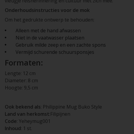
vleugje reisherinnering en cultuur met zich mee.
Onderhoudsinstructies voor de mok
Om het gedrukte ontwerp te behouden:
Alleen met de hand afwassen
Niet in de vaatwasser plaatsen
Gebruik milde zeep en een zachte spons
Vermijd schurende schuursponsjes
Formaten:
Lengte: 12 cm
Diameter: 8 cm
Hoogte: 9,5 cm
Ook bekend als
: Philippine Mug Buko Style
Land van herkomst
:Filipijnen
Code
: Yeheymug001
Inhoud
: 1 st.