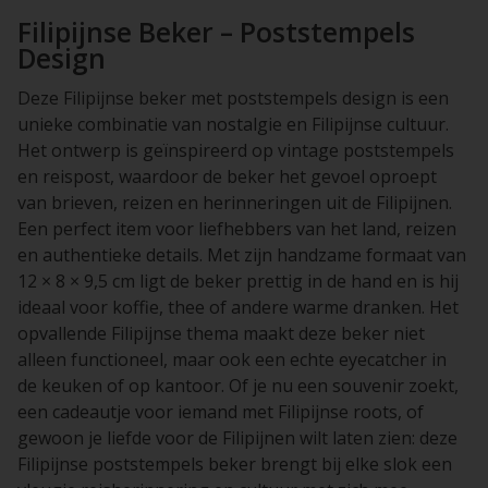
Filipijnse Beker – Poststempels
Design
Deze Filipijnse beker met poststempels design is een
unieke combinatie van nostalgie en Filipijnse cultuur.
Het ontwerp is geïnspireerd op vintage poststempels
en reispost, waardoor de beker het gevoel oproept
van brieven, reizen en herinneringen uit de Filipijnen.
Een perfect item voor liefhebbers van het land, reizen
en authentieke details. Met zijn handzame formaat van
12 × 8 × 9,5 cm ligt de beker prettig in de hand en is hij
ideaal voor koffie, thee of andere warme dranken. Het
opvallende Filipijnse thema maakt deze beker niet
alleen functioneel, maar ook een echte eyecatcher in
de keuken of op kantoor. Of je nu een souvenir zoekt,
een cadeautje voor iemand met Filipijnse roots, of
gewoon je liefde voor de Filipijnen wilt laten zien: deze
Filipijnse poststempels beker brengt bij elke slok een