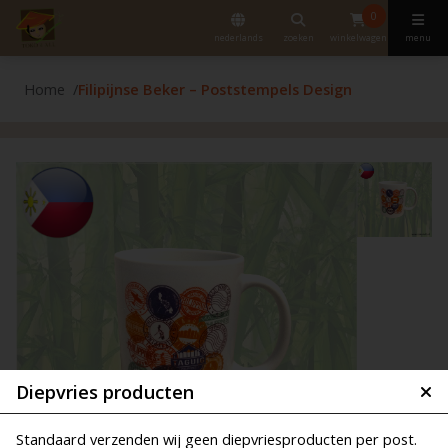
0
nederlands
zoeken
winkelwagen
menu
Home
Filipijnse Beker – Poststempels Design
Diepvries producten
Standaard verzenden wij geen diepvriesproducten per post.