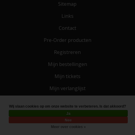
Sitemap
Links
Contact
Pre-Order producten
Registreren
Mijn bestellingen
Mijn tickets
Mijn verlanglijst
Wij slaan cookies op om onze website te verbeteren. Is dat akkoord?
© Copyright 2026 Toko 4 All
- Powered by
Lightspeed
Ja
Nee
Meer over cookies »