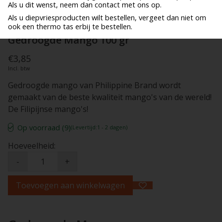
Als u dit wenst, neem dan contact met ons op.
Als u diepvriesproducten wilt bestellen, vergeet dan niet om
ook een thermo tas erbij te bestellen.
Gedroogde Mango 100 gr
€3,85
Incl. btw
Gedroogde mango van Philippine Brand wordt
gemaakt van de beste kwaliteit mango's van de wereld!
De Filipijnse mango's!
Op voorraad (9)
(Levertijd:1 - 2 dagen)
Hoeveelheid:
-
+
Toevoegen aan winkelwagen