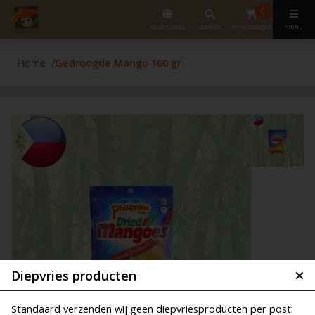
0
nederlands
zoeken
winkelwagen
menu
Home
Gedroogde Mango 100 gr
Diepvries producten
Standaard verzenden wij geen diepvriesproducten per post.