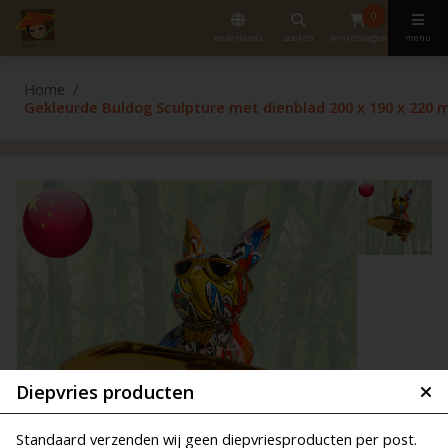
0
nederlands
zoeken
winkelwagen
menu
Home
Gekleurde Buldog Sculpture met dienblad 200 x 190 x 220
Diepvries producten
Standaard verzenden wij geen diepvriesproducten per post.