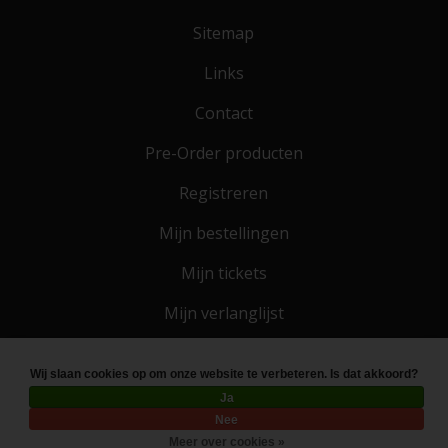
Sitemap
Links
Contact
Pre-Order producten
Registreren
Mijn bestellingen
Mijn tickets
Mijn verlanglijst
Wij slaan cookies op om onze website te verbeteren. Is dat akkoord?
© Copyright 2026 Toko 4 All
- Powered by
Lightspeed
Ja
Nee
Meer over cookies »