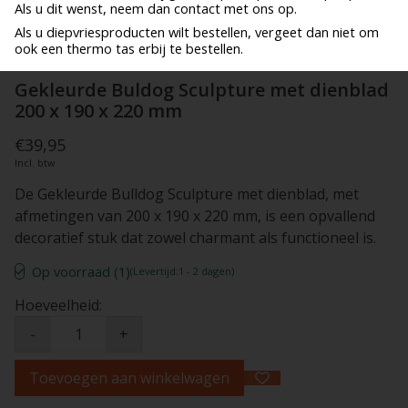
Als u dit wenst, neem dan contact met ons op.
Als u diepvriesproducten wilt bestellen, vergeet dan niet om
ook een thermo tas erbij te bestellen.
Gekleurde Buldog Sculpture met dienblad
200 x 190 x 220 mm
€39,95
Incl. btw
De Gekleurde Bulldog Sculpture met dienblad, met
afmetingen van 200 x 190 x 220 mm, is een opvallend
decoratief stuk dat zowel charmant als functioneel is.
Op voorraad (1)
(Levertijd:1 - 2 dagen)
Hoeveelheid:
-
+
Toevoegen aan winkelwagen