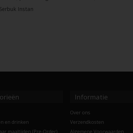
i Serbuk Instan
orieën
Informatie
Over ons
en en drinken
Verzendkosten
aar maaltijden (Pre-Order)
Algemene Voorwaarden