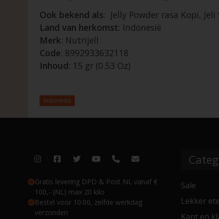
Ook bekend als
: Jelly Powder rasa Kopi, Jel
Land van herkomst
: Indonesië
Merk
: Nutrijell
Code
: 8992933632118
Inhoud
: 15 gr (0.53 Oz)
Indonesia
Categ
Gratis levering DPD & Post NL vanaf €
Sale
100,- (NL) max 20 kilo
Lekker et
Bestel voor 10:00, zelfde werkdag
verzonden
Kant en kl