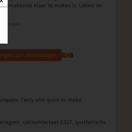
e gemakkelijk klaar te maken is. Lekker en
:1 - 2 dagen)
oegen aan winkelwagen
o prepare. Tasty and quick to make.
carrageen, calciumlactaat E327, synthetische