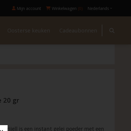
Mijn account
Winkelwagen
(0)
Nederlands
Oosterse keuken
Cadeaubonnen
l
e 20 gr
Nutrijell is een instant gelei poeder met een