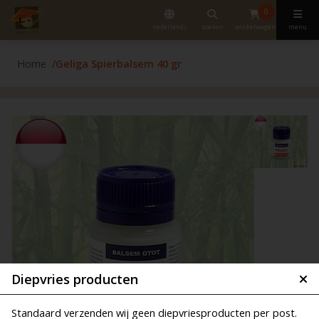
0
nederlands
zoeken
winkelwagen
menu
Home
Geliga Spierbalsem 40 gr
Diepvries producten
Standaard verzenden wij geen diepvriesproducten per post.