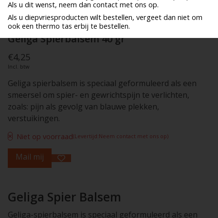
Als u dit wenst, neem dan contact met ons op.
Als u diepvriesproducten wilt bestellen, vergeet dan niet om
ook een thermo tas erbij te bestellen.
Geliga Spierbalsem 40 gr
€4,25
Incl. btw
Geliga spierbalsem is speciaal geformuleerd als een
smeersel om spier- en gewrichtspijn te verlichten,
zoals: pijn als gevolg van blauwe plekken,
verstuikingen.
Niet op voorraad
(Levertijd:Neem contact met ons op)
Mail mij
Geliga Spier Balsem
Geliga-spierbalsem is speciaal geformuleerd als een