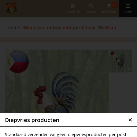
0
nederlands
zoeken
winkelwagen
menu
Home
Haan van metaal met parelmoer 49x33cm
Diepvries producten
Standaard verzenden wij geen diepvriesproducten per post.