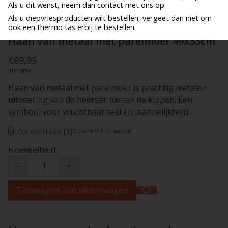
Als u dit wenst, neem dan contact met ons op.
Als u diepvriesproducten wilt bestellen, vergeet dan niet om
ook een thermo tas erbij te bestellen.
Haan van metaal met parelmoer 49x33cm
€69,95
Incl. btw
Haan van metaal met parelmoer is prachtig metalen
uitvoering van de heerser tussen de kippen. Een
symbool voor vruchtbaarheid en mannelijkheid
Op voorraad (1)
(Levertijd:1 - 2 dagen)
Hoeveelheid:
-
+
Toevoegen aan winkelwagen