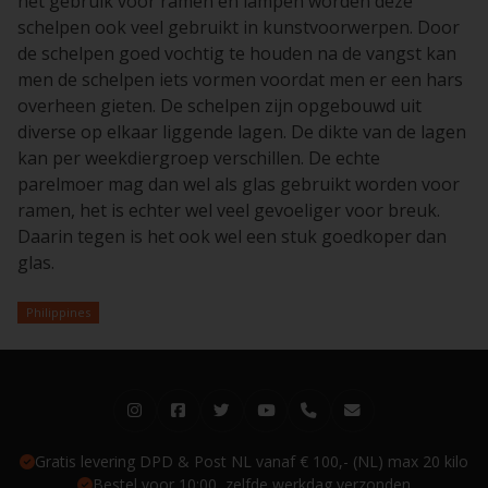
het gebruik voor ramen en lampen worden deze
schelpen ook veel gebruikt in kunstvoorwerpen. Door
de schelpen goed vochtig te houden na de vangst kan
men de schelpen iets vormen voordat men er een hars
overheen gieten. De schelpen zijn opgebouwd uit
diverse op elkaar liggende lagen. De dikte van de lagen
kan per weekdiergroep verschillen. De echte
parelmoer mag dan wel als glas gebruikt worden voor
ramen, het is echter wel veel gevoeliger voor breuk.
Daarin tegen is het ook wel een stuk goedkoper dan
glas.
Philippines
Gratis levering DPD & Post NL vanaf € 100,- (NL) max 20 kilo
Bestel voor 10:00, zelfde werkdag verzonden