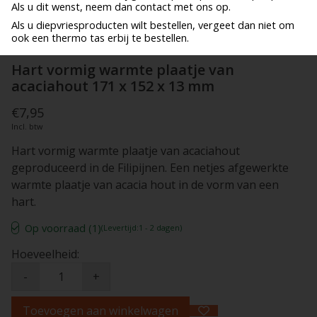
Als u dit wenst, neem dan contact met ons op.
Als u diepvriesproducten wilt bestellen, vergeet dan niet om
ook een thermo tas erbij te bestellen.
Hart vormig warmte plaatje van
acaciahout 171 x 152 x 13 mm
€7,95
Incl. btw
Hart vormig warmte plaatje van acaciahout
geproduceerd in de Filipijnen. Een netjes afgewerkte
warmte plaatje van acacia hout in de vorm van een
hart.
Op voorraad (1)
(Levertijd:1 - 2 dagen)
Hoeveelheid:
-
+
Toevoegen aan winkelwagen