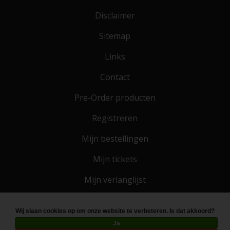
Disclaimer
Sitemap
Links
Contact
Pre-Order producten
Registreren
Mijn bestellingen
Mijn tickets
Mijn verlanglijst
Wij slaan cookies op om onze website te verbeteren. Is dat akkoord?
© Copyright 2026 Toko 4 All
- Powered by
Lightspeed
Ja