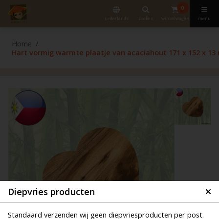
0
nederlands
zoeken
winkelwagen
menu
Home
Hart vormig warmte plaatje van acaciahout 171 x 152 x 1
Diepvries producten
Standaard verzenden wij geen diepvriesproducten per post.