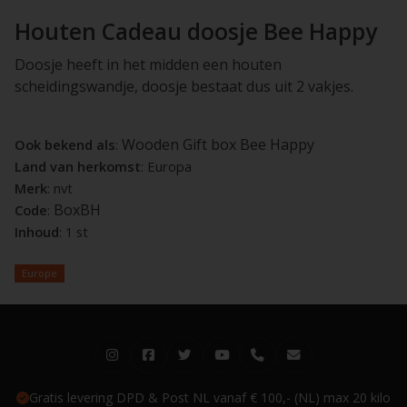
Houten Cadeau doosje Bee Happy
Doosje heeft in het midden een houten
scheidingswandje, doosje bestaat dus uit 2 vakjes.
Wooden Gift box Bee Happy
Ook bekend als
:
Land van herkomst
: Europa
Merk
: nvt
BoxBH
Code
:
Inhoud
: 1 st
Europe
Gratis levering DPD & Post NL vanaf € 100,- (NL) max 20 kilo