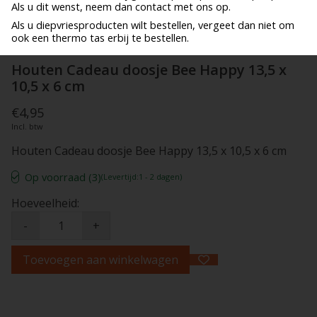
Als u dit wenst, neem dan contact met ons op.
Als u diepvriesproducten wilt bestellen, vergeet dan niet om
ook een thermo tas erbij te bestellen.
Houten Cadeau doosje Bee Happy 13,5 x
10,5 x 6 cm
€4,95
Incl. btw
Houten Cadeau doosje Bee Happy 13,5 x 10,5 x 6 cm
Op voorraad (3)
(Levertijd:1 - 2 dagen)
Hoeveelheid:
-
+
Toevoegen aan winkelwagen