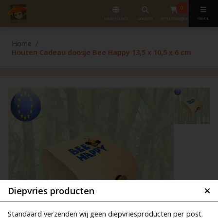
0
nederlands
zoeken
winkelwagen
menu
Home
Houten Cadeau doosje Bee Happy 13,5 x 10,5 x 6 cm
Diepvries producten
Standaard verzenden wij geen diepvriesproducten per post.