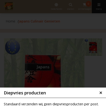
0
nederlands
zoeken
winkelwagen
menu
Home
Japans Culinair Genieten
Diepvries producten
Standaard verzenden wij geen diepvriesproducten per post.