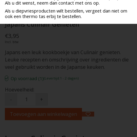
Als u dit wenst, neem dan contact met ons op.
Als u diepvriesproducten wilt bestellen, vergeet dan niet om
ook een thermo tas erbij te bestellen.
Japans Culinair Genieten
€3,95
Incl. btw
Japans een leuk kookboekje van Culinair genieten.
Leuke recepten en omschrijving over ingredienten die
veel gebruikt worden in de Japanse keuken.
Op voorraad (1)
(Levertijd:1 - 2 dagen)
Hoeveelheid:
-
+
Toevoegen aan winkelwagen