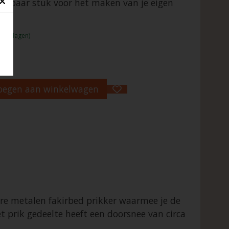
isbaar stuk voor het maken van je eigen
1 - 2 dagen)
oegen aan winkelwagen
are metalen fakirbed prikker waarmee je de
prik gedeelte heeft een doorsnee van circa