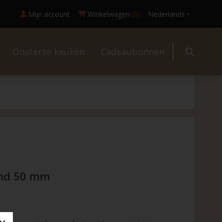
Mijn account
Winkelwagen
(0)
Nederlands
Oosterse keuken
Cadeaubonnen
l
ond 50 mm