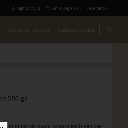
Mijn account
Winkelwagen
(0)
Nederlands
Oosterse keuken
Cadeaubonnen
l
an 500 gr
bekend onder de naam ketanmeel is een zeer