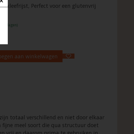
n kleefrijst, Perfect voor een glutenvrij
1 - 2 dagen)
oegen aan winkelwagen
 zijn totaal verschillend en niet door elkaar
 fijne meel soort die qua structuur doet
en vrij en daarom prima te gebruiken in