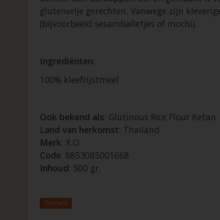
glutenvrije gerechten. Vanwege zijn kleverig
(bijvoorbeeld sesamballetjes of mochi).
Ingrediënten:
100% kleefrijstmeel
Ook bekend als
: Glutinous Rice Flour Ketan
Land van herkomst
: Thailand
Merk
: X.O.
Code
: 8853085001668
Inhoud
: 500 gr.
Thailand