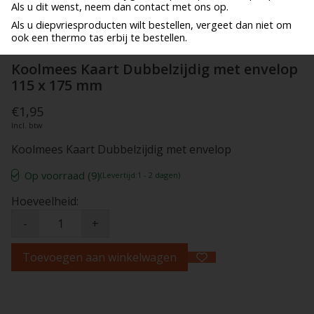
Als u dit wenst, neem dan contact met ons op.
Als u diepvriesproducten wilt bestellen, vergeet dan niet om
ook een thermo tas erbij te bestellen.
Koolmees Kaart Dubbelzijdig met envelop
115 x 175 mm
€1,95
Incl. btw
Koolmees Kaart Dubbelzijdig met envelop
Op voorraad (9)
(Levertijd:1 - 2 dagen)
Hoeveelheid:
-
+
Toevoegen aan winkelwagen