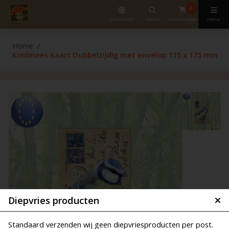
0
nederlands
zoeken
winkelwagen
menu
Home
Koolmees Kaart Dubbelzijdig met envelop 115 x 175 mm
Diepvries producten
Standaard verzenden wij geen diepvriesproducten per post.