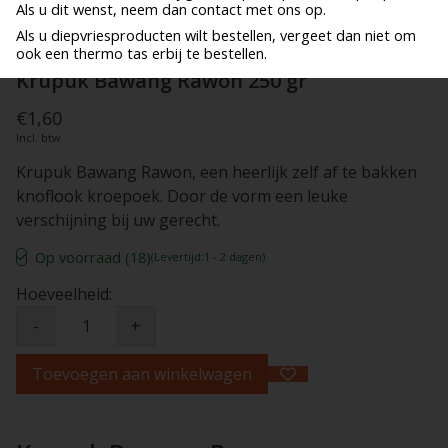
Als u dit wenst, neem dan contact met ons op.
Als u diepvriesproducten wilt bestellen, vergeet dan niet om
ook een thermo tas erbij te bestellen.
Krupuk Bawang Rawon 250 gr
€1,60
Incl. btw
Krupuk Bawang Rawon, een heerlijk zelf af te bakken
knoflook kroepoek. Door de vorm een leuke
verschijning bij uw gerecht.
Op voorraad (18)
(Levertijd:1 - 2 dagen)
Hoeveelheid:
-
+
Toevoegen aan winkelwagen