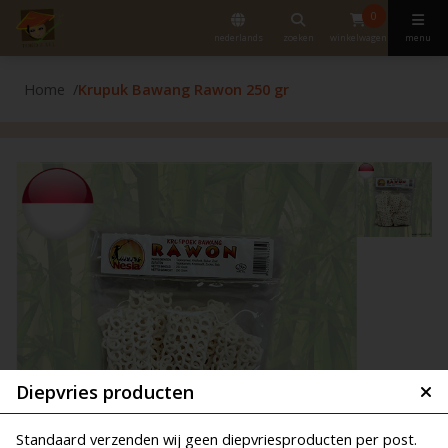
0
nederlands
zoeken
winkelwagen
menu
Home
Krupuk Bawang Rawon 250 gr
Diepvries producten
Standaard verzenden wij geen diepvriesproducten per post.