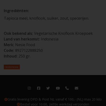
Ingrediënten:
Tapioca meel, knoflook, suiker, zout, specerijen.
Ook bekend als:
Vegetarische Knoflook Kroepoek
Land van herkomst:
Indonesia
Merk:
Nesie Food
Code:
8927122888250
Inhoud:
250 gr.
Indonesia
Gratis levering DPD & Post NL vanaf € 100,- (NL) max 20 kilo
Bestel voor 10:00, zelfde werkdag verzonden