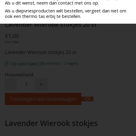
Als u dit wenst, neem dan contact met ons op.
Als u diepvriesproducten wilt bestellen, vergeet dan niet om
ook een thermo tas erbij te bestellen.
Lavender Wierook stokjes 20 st
€1,00
Incl. btw
Lavender Wierook stokjes 20 st
Op voorraad (7)
(Levertijd:1 - 2 dagen)
Hoeveelheid:
-
+
Toevoegen aan winkelwagen
Lavender Wierook stokjes