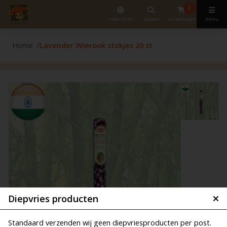
0
nederlands
zoeken
winkelwagen
menu
Home
Lavender Wierook stokjes 20 st
Diepvries producten
Standaard verzenden wij geen diepvriesproducten per post.